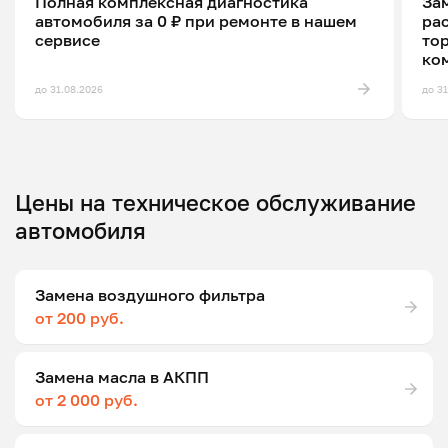
Полная комплексная диагностика
Зам
автомобиля за 0 ₽ при ремонте в нашем
ра
сервисе
то
ко
до 31.08.2026
до 3
Цены на техническое обслуживание
автомобиля
Замена воздушного фильтра
от 200 руб.
Замена масла в АКПП
от 2 000 руб.