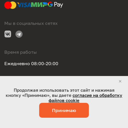
Мы в социальных сетях
Время работы
Ежедневно 08:00-20:00
Правовая информация
Продолжая использовать этот сайт и нажимая
кнопку «Принимаю», вы даете
согласие на обработку
ООО "Оригинал-сервис". Все права защищены 2026
файлов cookie
Принимаю
Работает на технологиях:
Jaky