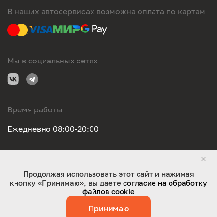
В наших автосервисах возможна оплата по картам
Мы в социальных сетях
Время работы
Ежедневно 08:00-20:00
Правовая информация
Продолжая использовать этот сайт и нажимая
кнопку «Принимаю», вы даете
согласие на обработку
ООО "Оригинал-сервис". Все права защищены 2026
файлов cookie
Принимаю
Работает на технологиях:
Jaky