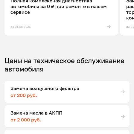
Полная комплексная диагностика
Зам
автомобиля за 0 ₽ при ремонте в нашем
ра
сервисе
то
ко
до 31.08.2026
до 3
Цены на техническое обслуживание
автомобиля
Замена воздушного фильтра
от 200 руб.
Замена масла в АКПП
от 2 000 руб.