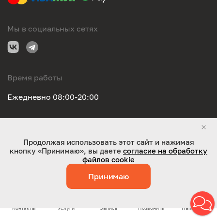
Мы в социальных сетях
Время работы
Ежедневно 08:00-20:00
Правовая информация
Продолжая использовать этот сайт и нажимая
кнопку «Принимаю», вы даете
согласие на обработку
ООО "Оригинал-сервис". Все права защищены 2026
файлов cookie
Принимаю
Работает на технологиях:
Jaky
Контакты
Услуги
Запись
Позвонить
Написать