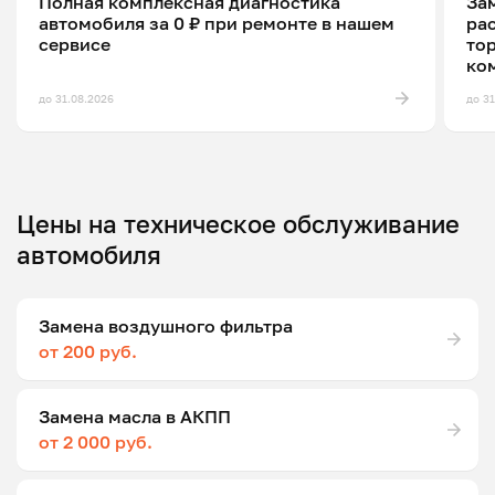
Полная комплексная диагностика
Зам
автомобиля за 0 ₽ при ремонте в нашем
ра
сервисе
то
ко
до 31.08.2026
до 3
Цены на техническое обслуживание
автомобиля
Замена воздушного фильтра
от 200 руб.
Замена масла в АКПП
от 2 000 руб.