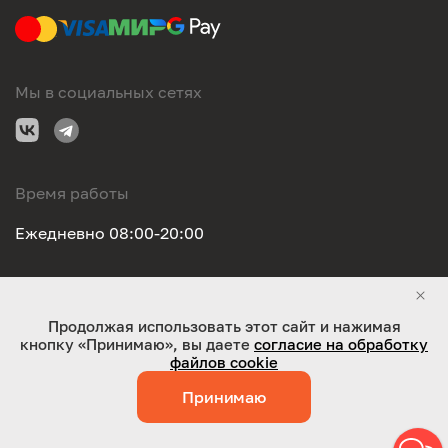
Мы в социальных сетях
Время работы
Ежедневно 08:00-20:00
Правовая информация
Продолжая использовать этот сайт и нажимая
кнопку «Принимаю», вы даете
согласие на обработку
ООО "Оригинал-сервис". Все права защищены 2026
файлов cookie
Принимаю
Работает на технологиях:
Jaky