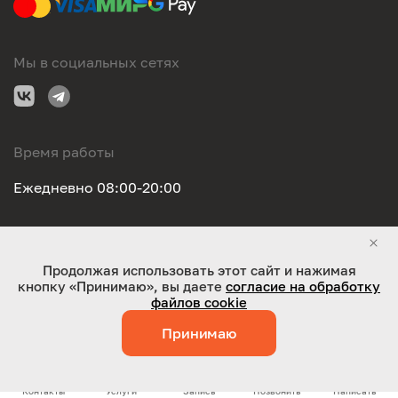
Мы в социальных сетях
Время работы
Ежедневно 08:00-20:00
Правовая информация
Продолжая использовать этот сайт и нажимая
кнопку «Принимаю», вы даете
согласие на обработку
ООО "Оригинал-сервис". Все права защищены 2026
файлов cookie
Принимаю
Работает на технологиях:
Jaky
Контакты
Услуги
Запись
Позвонить
Написать