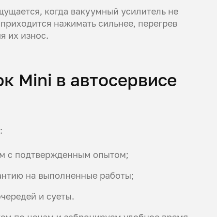
ущается, когда вакуумный усилитель не
 приходится нажимать сильнее, перегрев
я их износ.
к Mini в автосервисе
:
м с подтвержденным опытом;
рантию на выполненные работы;
чередей и суеты.
жем по ценам и забронируем удобное время