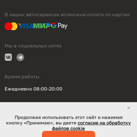
В наших автосервисах возможна оплата по картам
Мы в социальных сетях
Время работы
Ежедневно 08:00-20:00
Правовая информация
Продолжая использовать этот сайт и нажимая
кнопку «Принимаю», вы даете
согласие на обработку
ООО "Оригинал-сервис". Все права защищены 2026
файлов cookie