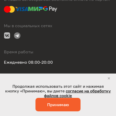
Мы в социальных сетях
Время работы
Ежедневно 08:00-20:00
Правовая информация
Продолжая использовать этот сайт и нажимая
кнопку «Принимаю», вы даете
согласие на обработку
ООО "Оригинал-сервис". Все права защищены 2026
файлов cookie
Принимаю
Работает на технологиях:
Jaky