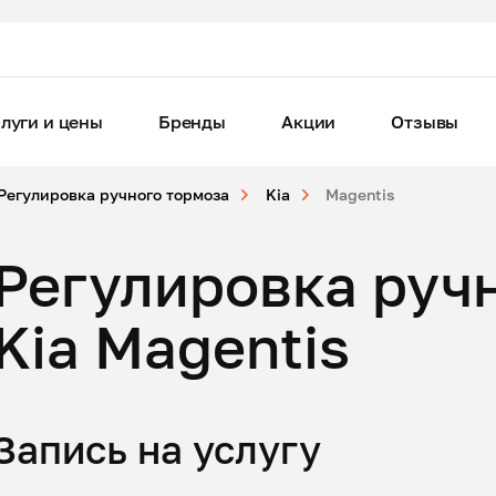
луги и цены
Бренды
Акции
Отзывы
Регулировка ручного тормоза
Kia
Magentis
Регулировка руч
Kia Magentis
Запись на услугу