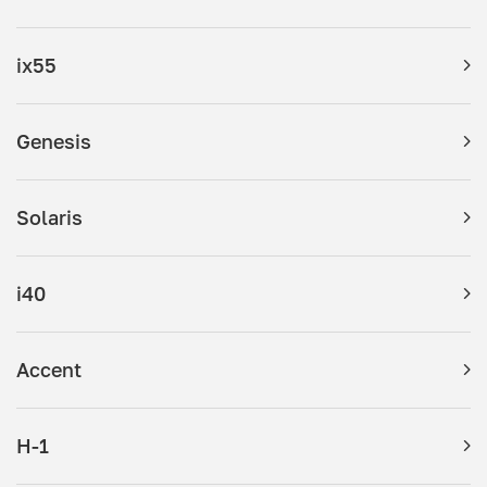
ix55
Genesis
Solaris
i40
Accent
H-1