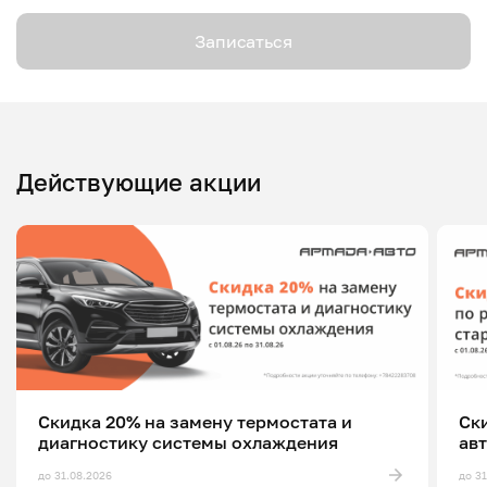
Записаться
Действующие акции
Скидка 20% на замену термостата и
Ск
диагностику системы охлаждения
ав
до 31.08.2026
до 3