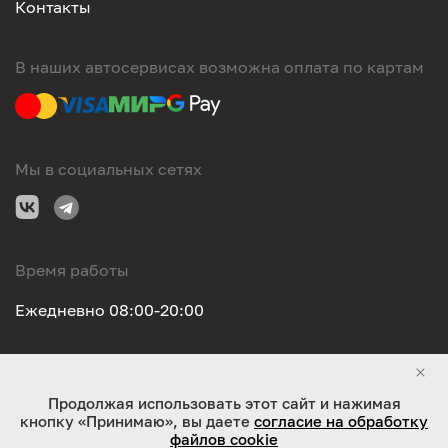
Контакты
В наших автосервисах возможна оплата по картам
Мы в социальных сетях
Время работы
Ежедневно 08:00-20:00
Правовая информация
Продолжая использовать этот сайт и нажимая
кнопку «Принимаю», вы даете
согласие на обработку
ООО "Оригинал-сервис". Все права защищены 2026
файлов cookie