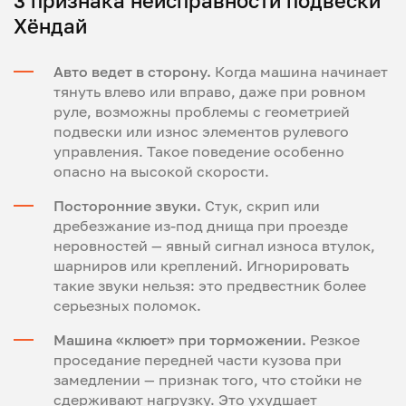
3 признака неисправности подвески
Хёндай
Авто ведет в сторону.
Когда машина начинает
тянуть влево или вправо, даже при ровном
руле, возможны проблемы с геометрией
подвески или износ элементов рулевого
управления. Такое поведение особенно
опасно на высокой скорости.
Посторонние звуки.
Стук, скрип или
дребезжание из-под днища при проезде
неровностей — явный сигнал износа втулок,
шарниров или креплений. Игнорировать
такие звуки нельзя: это предвестник более
серьезных поломок.
Машина «клюет» при торможении.
Резкое
проседание передней части кузова при
замедлении — признак того, что стойки не
сдерживают нагрузку. Это ухудшает