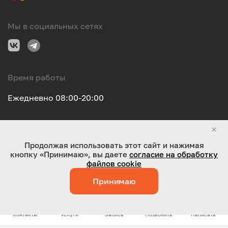
Мы в социальных сетях
Время работы
Ежедневно 08:00-20:00
Правовая информация
Продолжая использовать этот сайт и нажимая
кнопку «Принимаю», вы даете
согласие на обработку
ООО "Оригинал-сервис". Все права защищены 2026
файлов cookie
Принимаю
Работает на технологиях:
Jaky
Контакты
Услуги
Запись
Позвонить
Написать