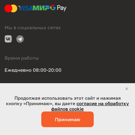
Мы в социальных сетях
Время работы
Ежедневно 08:00-20:00
Правовая информация
Продолжая использовать этот сайт и нажимая
кнопку «Принимаю», вы даете
согласие на обработку
ООО "Оригинал-сервис". Все права защищены 2026
файлов cookie
Принимаю
Работает на технологиях:
Jaky