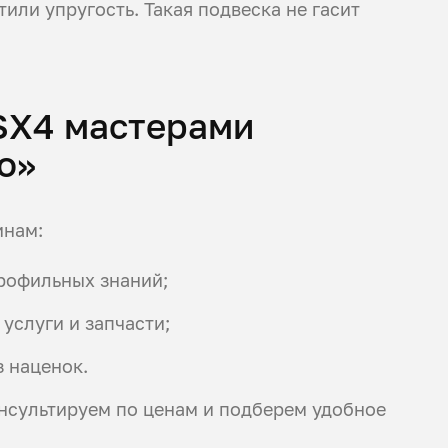
тили упругость. Такая подвеска не гасит
SX4 мастерами
о»
инам:
профильных знаний;
 услуги и запчасти;
 наценок.
нсультируем по ценам и подберем удобное