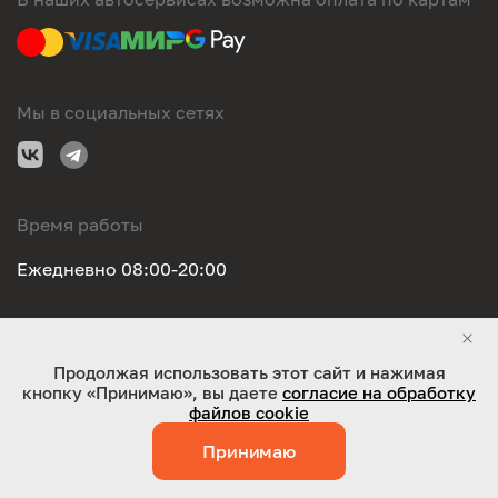
Мы в социальных сетях
Время работы
Ежедневно 08:00-20:00
Правовая информация
Продолжая использовать этот сайт и нажимая
кнопку «Принимаю», вы даете
согласие на обработку
ООО "Оригинал-сервис". Все права защищены 2026
файлов cookie
Принимаю
Работает на технологиях:
Jaky