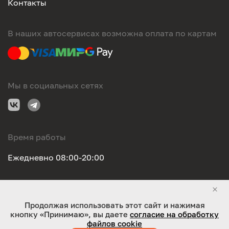
Контакты
В наших автосервисах возможна оплата по картам
Мы в социальных сетях
Время работы
Ежедневно 08:00-20:00
Правовая информация
Продолжая использовать этот сайт и нажимая
кнопку «Принимаю», вы даете
согласие на обработку
ООО "Оригинал-сервис". Все права защищены 2026
файлов cookie