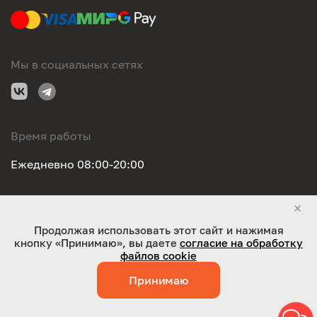
Мы в социальных сетях
Время работы
Ежедневно 08:00-20:00
Правовая информация
Продолжая использовать этот сайт и нажимая
кнопку «Принимаю», вы даете
согласие на обработку
ООО "Оригинал-сервис". Все права защищены 2026
файлов cookie
Принимаю
Работает на технологиях:
Jaky