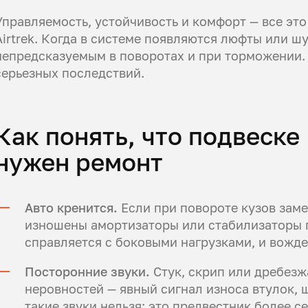
Управляемость, устойчивость и комфорт — все это
Airtrek. Когда в системе появляются люфты или ш
непредсказуемым в поворотах и при торможении
серьезных последствий.
Как понять, что подвеске M
нужен ремонт
Авто кренится.
Если при повороте кузов заме
изношены амортизаторы или стабилизаторы 
справляется с боковыми нагрузками, и вожд
Посторонние звуки.
Стук, скрип или дребез
неровностей — явный сигнал износа втулок,
такие звуки нельзя: это предвестник более с