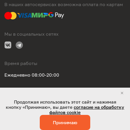
В наших автосервисах возможна оплата по картам
Мы в социальных сетях
Время работы
Ежедневно 08:00-20:00
Правовая информация
Продолжая использовать этот сайт и нажимая
кнопку «Принимаю», вы даете
согласие на обработку
ООО "Оригинал-сервис". Все права защищены 2026
файлов cookie
Принимаю
Работает на технологиях:
Jaky