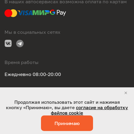
В наших автосервисах возможна оплата по картам
Мы в социальных сетях
Время работы
Ежедневно 08:00-20:00
Правовая информация
Продолжая использовать этот сайт и нажимая
кнопку «Принимаю», вы даете
согласие на обработку
ООО "Оригинал-сервис". Все права защищены 2026
файлов cookie
Принимаю
Работает на технологиях:
Jaky