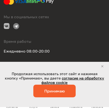
Мы в социальных сетях
Время работы
Ежедневно 08:00-20:00
Правовая информация
Продолжая использовать этот сайт и нажимая
кнопку «Принимаю», вы даете
согласие на обработку
ООО "Оригинал-сервис". Все права защищены 2026
файлов cookie
Принимаю
Работает на технологиях:
Jaky
Контакты
Услуги
Запись
Позвонить
Написать