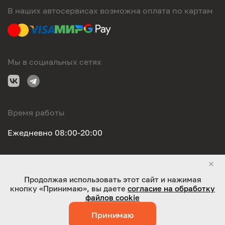
В наших автосервисах возможна оплата по картам
Мы в социальных сетях
Время работы
Ежедневно 08:00-20:00
Правовая информация
Продолжая использовать этот сайт и нажимая
кнопку «Принимаю», вы даете
согласие на обработку
ООО "Оригинал-сервис". Все права защищены 2026
файлов cookie
Принимаю
Работает на технологиях:
Jaky