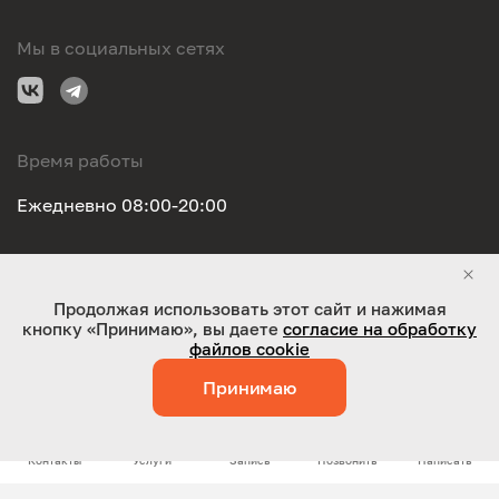
Мы в социальных сетях
Время работы
Ежедневно 08:00-20:00
Правовая информация
Продолжая использовать этот сайт и нажимая
кнопку «Принимаю», вы даете
согласие на обработку
ООО "Оригинал-сервис". Все права защищены 2026
файлов cookie
Принимаю
Работает на технологиях:
Jaky
Контакты
Услуги
Запись
Позвонить
Написать