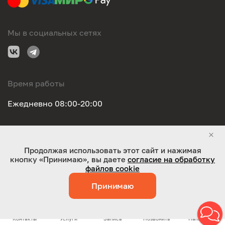
Мы в социальных сетях
Время работы
Ежедневно 08:00-20:00
Правовая информация
Продолжая использовать этот сайт и нажимая
кнопку «Принимаю», вы даете
согласие на обработку
ООО "Оригинал-сервис". Все права защищены 2026
файлов cookie
Принимаю
Работает на технологиях:
Jaky
Контакты
Услуги
Запись
Позвонить
Написать