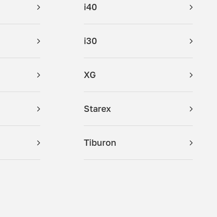
i40
i30
XG
Starex
Tiburon