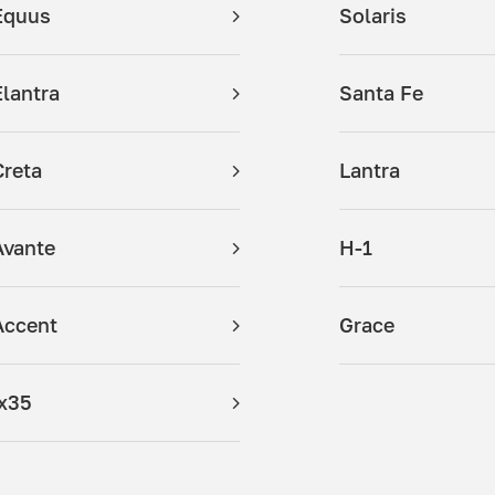
Equus
Solaris
Elantra
Santa Fe
Creta
Lantra
Avante
H-1
Accent
Grace
ix35