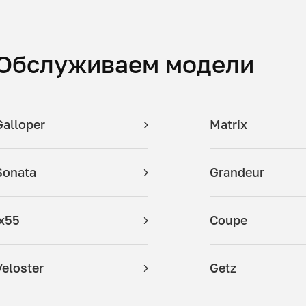
Обслуживаем модели
Galloper
Matrix
Sonata
Grandeur
ix55
Coupe
Veloster
Getz