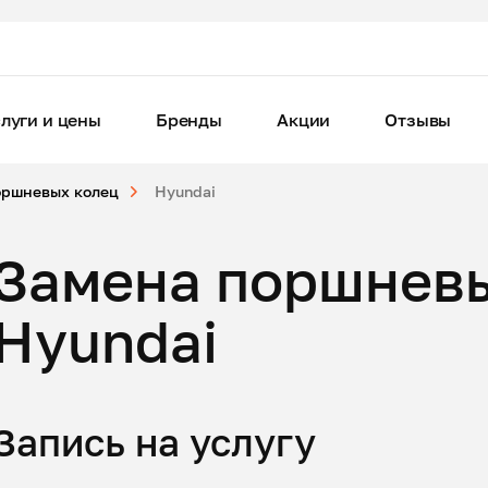
луги и цены
Бренды
Акции
Отзывы
оршневых колец
Hyundai
Замена поршневы
Hyundai
Запись на услугу