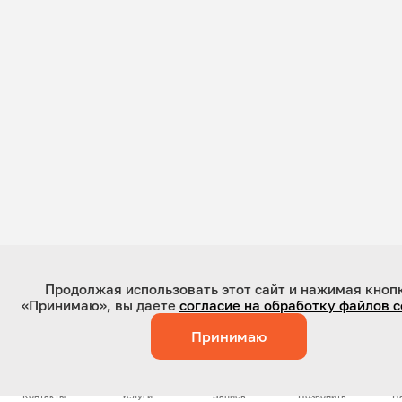
Продолжая использовать этот сайт и нажимая кноп
«Принимаю», вы даете
согласие на обработку файлов c
Принимаю
Контакты
Услуги
Запись
Позвонить
Н