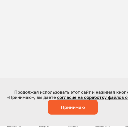
Продолжая использовать этот сайт и нажимая кноп
«Принимаю», вы даете
согласие на обработку файлов c
Принимаю
Контакты
Услуги
Запись
Позвонить
Н