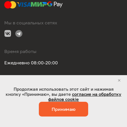
Мы в социальных сетях
Время работы
Ежедневно 08:00-20:00
Правовая информация
Продолжая использовать этот сайт и нажимая
кнопку «Принимаю», вы даете
согласие на обработку
ООО "Оригинал-сервис". Все права защищены 2026
файлов cookie
Принимаю
Работает на технологиях:
Jaky