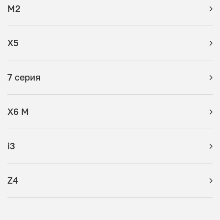
M2
X5
7 серия
X6 M
i3
Z4