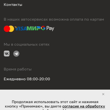
Контакты
В наших автосервисах возможна оплата по картам
Мы в социальных сетях
Время работы
Ежедневно 08:00-20:00
Правовая информация
Продолжая использовать этот сайт и нажимая
кнопку «Принимаю», вы даете
согласие на обработку
ООО "Оригинал-сервис". Все права защищены 2026