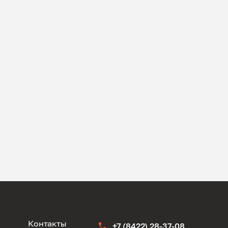
ы
Контакты
+7 (8422) 28-37-08