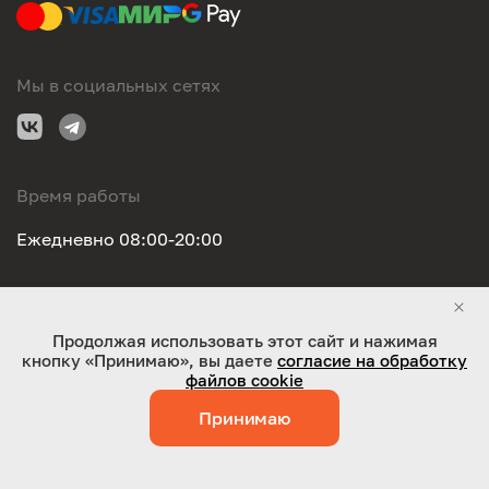
Мы в социальных сетях
Время работы
Ежедневно 08:00-20:00
Правовая информация
Продолжая использовать этот сайт и нажимая
кнопку «Принимаю», вы даете
согласие на обработку
ООО "Оригинал-сервис". Все права защищены 2026
файлов cookie
Принимаю
Работает на технологиях:
Jaky