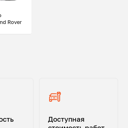
о
nd Rover
ость
Доступная
стоимость работ